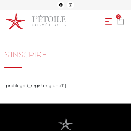
0
S’INSCRIRE
[profilegrid_register gid= »1″]